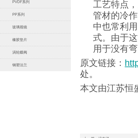
工艺特点，
PVDF系列
管材的冷作
PP系列
中也常利用
玻璃视镜
式。由于这
橡胶垫片
用于没有弯
涡轮蝶阀
原文链接：
htt
钢塑法兰
处。
本文由江苏恒盛管